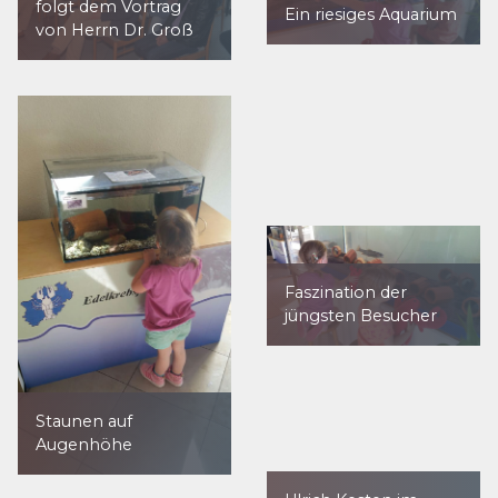
folgt dem Vortrag
Ein riesiges Aquarium
von Herrn Dr. Groß
Faszination der
jüngsten Besucher
Staunen auf
Augenhöhe