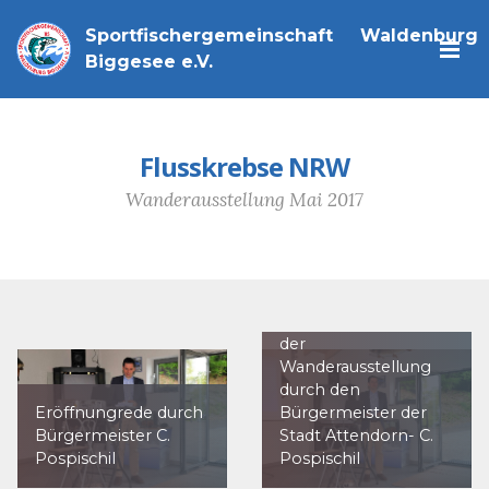
Sportfischergemeinschaft Waldenburg
Biggesee e.V.
Flusskrebse NRW
Wanderausstellung Mai 2017
offizielle Eröfnung
der
Wanderausstellung
durch den
Eröffnungrede durch
Bürgermeister der
Bürgermeister C.
Stadt Attendorn- C.
Pospischil
Pospischil