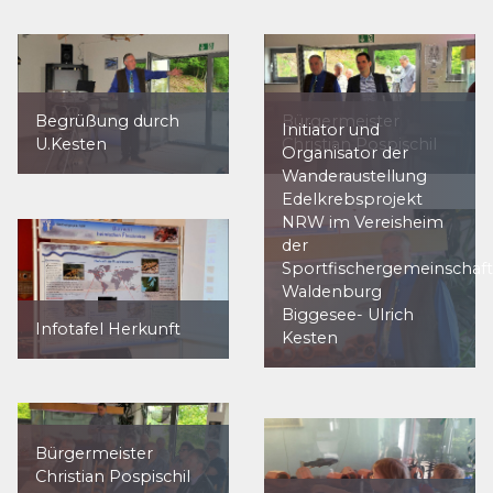
Begrüßung durch
Bürgermeister
Initiator und
U.Kesten
Christian Pospischil
Organisator der
Wanderaustellung
Edelkrebsprojekt
NRW im Vereisheim
der
Sportfischergemeinschaft
Waldenburg
Biggesee- Ulrich
Infotafel Herkunft
Kesten
Bürgermeister
Christian Pospischil