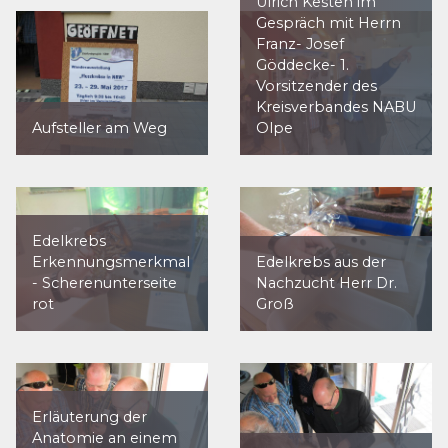
Ulrich Kesten im
Gespräch mit Herrn
Franz- Josef
Göddecke- 1.
Vorsitzender des
Kreisverbandes NABU
Aufsteller am Weg
Olpe
Edelkrebs
Erkennungsmerkmal
Edelkrebs aus der
- Scherenunterseite
Nachzucht Herr Dr.
rot
Groß
Erläuterung der
Anatomie an einem