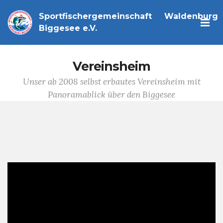
Sportfischergemeinschaft Waldenburg
Biggesee e.V.
Vereinsheim
Unser ab 2008 selbst erbautes Vereinsheim mit
Panoramablick über den Biggesee